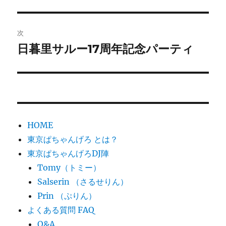
の
ナ
投
ビ
稿:
次
ゲ
日暮里サルー17周年記念パーティ
次
の
ー
投
シ
稿:
ョ
HOME
ン
東京ぱちゃんげろ とは？
東京ぱちゃんげろDJ陣
Tomy（トミー）
Salserin （さるせりん）
Prin （ぷりん）
よくある質問 FAQ
Q&A