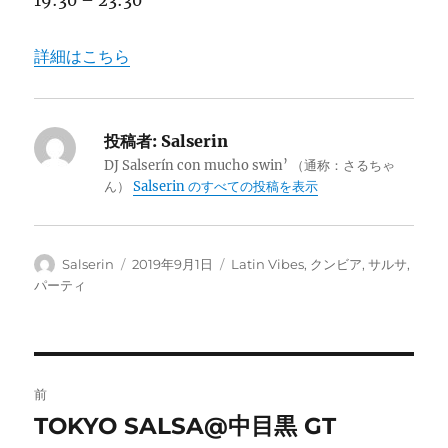
19:30 – 23:30
詳細はこちら
投稿者:
Salserin
DJ Salserín con mucho swin’ （通称：さるちゃ
ん）
Salserin のすべての投稿を表示
投
投
カ
Salserin
2019年9月1日
Latin Vibes
,
クンビア
,
サルサ
,
稿
稿
テ
パーティ
者
日:
ゴ
リ
ー
投
前
稿
TOKYO SALSA@中目黒 GT
前