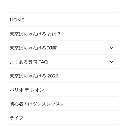
HOME
東京ぱちゃんげろ とは？
サ
東京ぱちゃんげろDJ陣
ブ
メ
ニ
サ
よくある質問 FAQ
ュ
ブ
ー
メ
を
ニ
東京ぱちゃんげろ 2026
展
ュ
開
ー
を
バリオ デ レオン
展
開
初心者向けダンスレッスン
ライブ