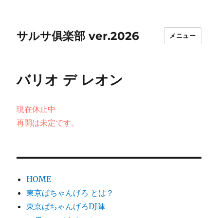
サルサ俱楽部 ver.2026
メニュー
バリオ デ レオン
現在休止中
再開は未定です。
HOME
東京ぱちゃんげろ とは？
東京ぱちゃんげろDJ陣