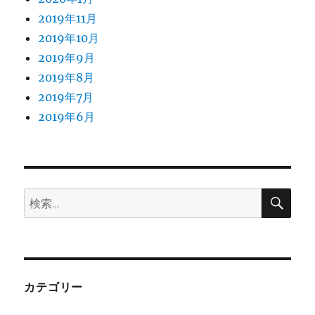
2019年11月
2019年10月
2019年9月
2019年8月
2019年7月
2019年6月
検
検
索
索:
カテゴリー