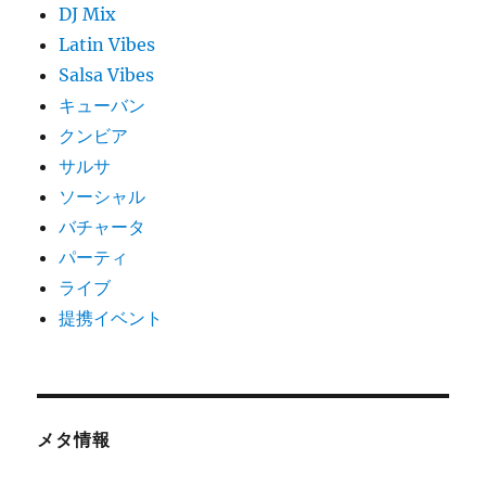
DJ Mix
Latin Vibes
Salsa Vibes
キューバン
クンビア
サルサ
ソーシャル
バチャータ
パーティ
ライブ
提携イベント
メタ情報