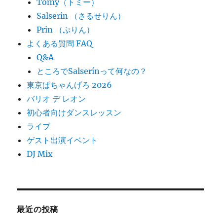
Tomy（トミー）
Salserin （さるせりん）
Prin （ぷりん）
よくある質問 FAQ
Q&A
ところでSalserínって何なの？
東京ぱちゃんげろ 2026
バリオ デ レオン
初心者向けダンスレッスン
ライブ
ゲスト出演イベント
DJ Mix
最近の投稿