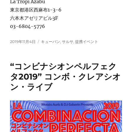
La Tropi Azabu
東京都港区西麻布1-3-6
六本木アゼリアビル3F
03-6804-5776
投
カ
2019年11月4日
キューバン
,
サルサ
,
提携イベント
稿
テ
日:
ゴ
リ
“コンビナシオンペルフェク
ー
タ2019” コンボ・クレアシオ
ン・ライブ