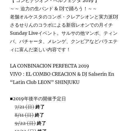
【 コンビナシオン・ペルフェクタ 2019 】
～～ 迫力の生バンド & DJで踊ろう！～～
老舗オルケスタのコンボ・クレアシオンと実力派DJ
さるせりんのコラボによる新宿レオンでの月イチ
Sunday Liveイベント。サルサの他マンボ、ティン
バ、バチャータ、メレンゲ、クンビアなどバラエテ
ィに富んだ楽しい内容です！
LA CONBINACION PERFECTA 2019
VIVO : EL COMBO CREACION & DJ Salserin En
“Latin Club LEON” SHINJUKU
■2019年後半の開催予定日
7/21 (日)
終了
8/11 (日)
終了
9/22 (日)
終了