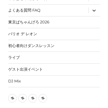
ブ
メ
ニ
サ
よくある質問 FAQ
ュ
ブ
ー
メ
を
ニ
東京ぱちゃんげろ 2026
展
ュ
開
ー
を
バリオ デ レオン
展
開
初心者向けダンスレッスン
ライブ
ゲスト出演イベント
DJ Mix
HOME
東
東
よ
京
京
く