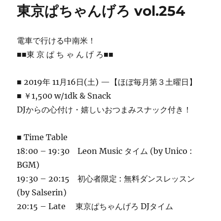
リ
東京ぱちゃんげろ vol.254
ー
電車で行ける中南米！
■■東 京 ぱ ち ゃ ん げ ろ■■
■ 2019年 11月16日(土) —【ほぼ毎月第３土曜日】
■ ￥1,500 w/1dk & Snack
DJからの心付け・嬉しいおつまみスナック付き！
■ Time Table
18:00 – 19:30 Leon Music タイム (by Unico :
BGM)
19:30 – 20:15 初心者限定 : 無料ダンスレッスン
(by Salserin)
20:15 – Late 東京ぱちゃんげろ DJタイム