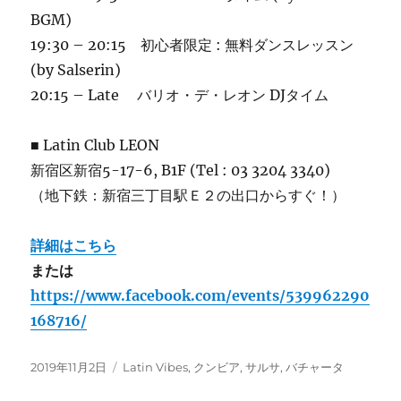
BGM)
19:30 – 20:15 初心者限定 : 無料ダンスレッスン
(by Salserin)
20:15 – Late バリオ・デ・レオン DJタイム
■ Latin Club LEON
新宿区新宿5-17-6, B1F (Tel : 03 3204 3340)
（地下鉄：新宿三丁目駅Ｅ２の出口からすぐ！）
詳細はこちら
または
https://www.facebook.com/events/539962290
168716/
投
カ
2019年11月2日
Latin Vibes
,
クンビア
,
サルサ
,
バチャータ
稿
テ