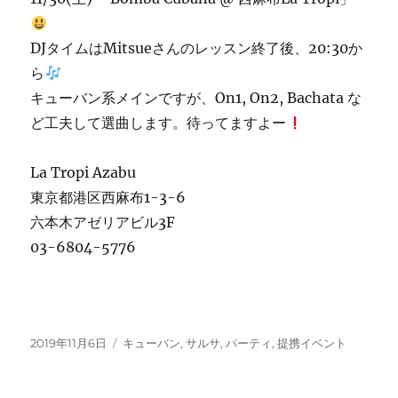
DJタイムはMitsueさんのレッスン終了後、20:30か
ら
キューバン系メインですが、On1, On2, Bachata な
ど工夫して選曲します。待ってますよー
La Tropi Azabu
東京都港区西麻布1-3-6
六本木アゼリアビル3F
03-6804-5776
投
カ
2019年11月6日
キューバン
,
サルサ
,
パーティ
,
提携イベント
稿
テ
日:
ゴ