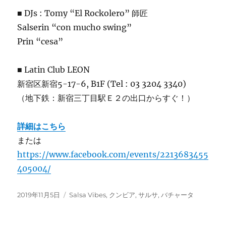
■ DJs : Tomy “El Rockolero” 師匠
Salserin “con mucho swing”
Prin “cesa”
■ Latin Club LEON
新宿区新宿5-17-6, B1F (Tel : 03 3204 3340)
（地下鉄：新宿三丁目駅Ｅ２の出口からすぐ！）
詳細はこちら
または
https://www.facebook.com/events/2213683455
405004/
投
カ
2019年11月5日
Salsa Vibes
,
クンビア
,
サルサ
,
バチャータ
稿
テ
日:
ゴ