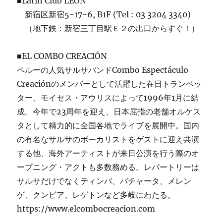
■Latin Club LEON
新宿区新宿5-17-6, B1F (Tel : 03 3204 3340)
（地下鉄：新宿三丁目駅Ｅ２の出口からすぐ！）
■EL COMBO CREACIÓN
ペルーの人気サルサバンドCombo Espectáculo
Creaciónのメンバーとして活躍した在日トランペッ
ター、モイセス・アウリスによって1996年1月に結
成。今年で23周年を迎え、日本屈指の老舗オルケス
タとして精力的に全国各地でライブを展開中。国内
の有名なサルサのボーカリストをゲストに迎え共演
する他、海外アーティストが来日公演を行う際のオ
ープニング・アクトも多数務める。レパートリーは
サルサだけでなくティンバ、バチャータ、メレン
ゲ、クンビア、レゲトンなど多岐にわたる。
https://www.elcombocreacion.com