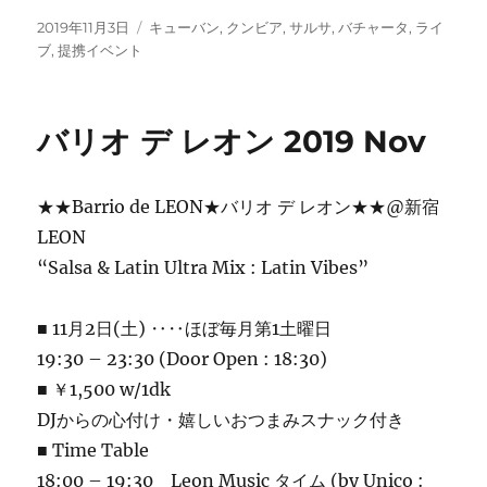
投
カ
2019年11月3日
キューバン
,
クンビア
,
サルサ
,
バチャータ
,
ライ
稿
テ
ブ
,
提携イベント
日:
ゴ
リ
ー
バリオ デ レオン 2019 Nov
★★Barrio de LEON★バリオ デ レオン★★@新宿
LEON
“Salsa & Latin Ultra Mix : Latin Vibes”
■ 11月2日(土) ‥‥ほぼ毎月第1土曜日
19:30 – 23:30 (Door Open : 18:30)
■ ￥1,500 w/1dk
DJからの心付け・嬉しいおつまみスナック付き
■ Time Table
18:00 – 19:30 Leon Music タイム (by Unico :