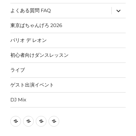
メ
ニ
サ
よくある質問 FAQ
ュ
ブ
ー
メ
を
ニ
東京ぱちゃんげろ 2026
展
ュ
開
ー
を
バリオ デ レオン
展
開
初心者向けダンスレッスン
ライブ
ゲスト出演イベント
DJ Mix
HOME
東
東
よ
京
京
く