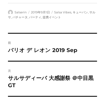
投
投
カ
Salserin
2019年9月1日
Salsa Vibes
,
キューバン
,
サル
稿
稿
テ
サ
,
バチャータ
,
パーティ
,
提携イベント
者
日:
ゴ
リ
ー
投
前
稿
バリオ デ レオン 2019 Sep
前
の
ナ
投
ビ
稿:
次
ゲ
サルサディーバ 大感謝祭 ＠中目黒
次
の
GT
ー
投
シ
稿: