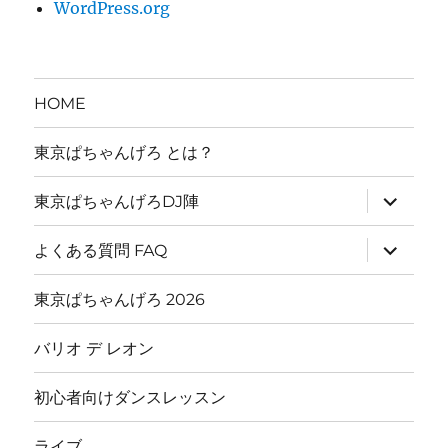
WordPress.org
HOME
東京ぱちゃんげろ とは？
サ
東京ぱちゃんげろDJ陣
ブ
メ
ニ
サ
よくある質問 FAQ
ュ
ブ
ー
メ
を
ニ
東京ぱちゃんげろ 2026
展
ュ
開
ー
を
バリオ デ レオン
展
開
初心者向けダンスレッスン
ライブ