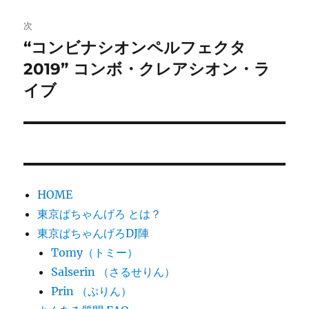
投
ビ
稿:
次
ゲ
“コンビナシオンペルフェクタ
次
の
2019” コンボ・クレアシオン・ラ
ー
投
イブ
シ
稿:
ョ
ン
HOME
東京ぱちゃんげろ とは？
東京ぱちゃんげろDJ陣
Tomy（トミー）
Salserin （さるせりん）
Prin （ぷりん）