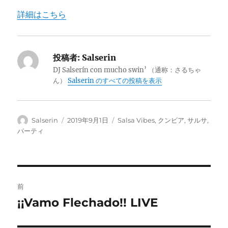
詳細はこちら
投稿者:
Salserin
DJ Salserín con mucho swin’ （通称：さるちゃ
ん）
Salserin のすべての投稿を表示
投
投
カ
Salserin
2019年9月1日
Salsa Vibes
,
クンビア
,
サルサ
,
稿
稿
テ
パーティ
者
日:
ゴ
リ
ー
投
前
稿
¡¡Vamo Flechado!! LIVE
前
の
ナ